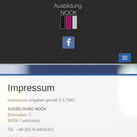
HOME
AUSBILDUNGEN
Impressum
Berufskftfahrerweiterbildung
Gabelstaplerausbildung
Impressum-Angaben gemäß § 5 TMG:
AUSBILDUNG NOCK
Ladungssicherung auf Straßenfahrzeugen nach VDI 2700
Birkenplatz 3
90556 Cadolzburg
Seminar zur Vorbereitung auf die Fachkundeprüfung Güterkraftverkehr (IHK)
Tel: +49 (0)176-84041412
Fahrerschulung digitales Kontrollgerät (VO 165/2014)